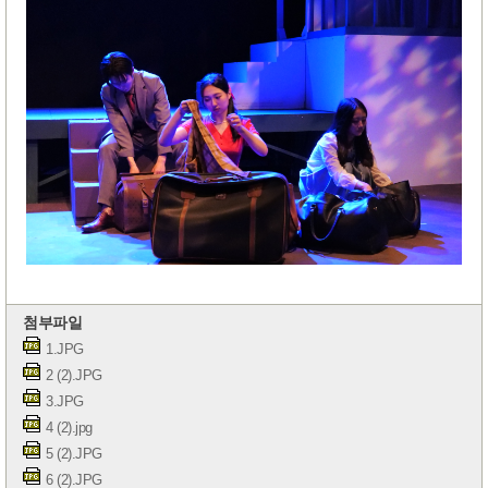
첨부파일
1.JPG
2 (2).JPG
3.JPG
4 (2).jpg
5 (2).JPG
6 (2).JPG