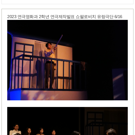
2023 연극영화과 2학년 연극제작발표 쇼팔로비치 유랑극단 6/16