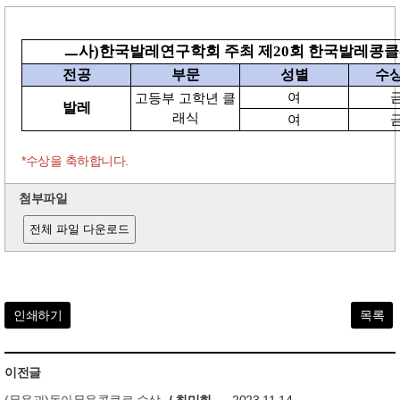
ㅡ사)한국발레연구학회 주최 제20회 한국발레콩클(5/
전공
부문
성별
수
여
고등부 고학년 클
발레
래식
여
*수상을 축하합니다.
첨부파일
전체 파일 다운로드
인쇄하기
목록
이전글