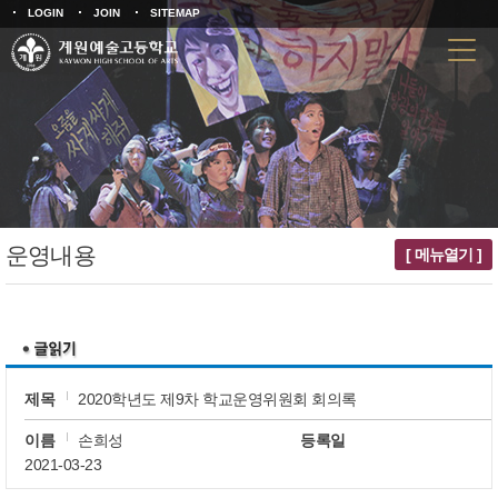
LOGIN
JOIN
SITEMAP
운영내용
[ 메뉴열기 ]
제목
2020학년도 제9차 학교운영위원회 회의록
이름
손희성
등록일
2021-03-23