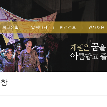
학교생활
알림마당
행정정보
인재채용
원소식
공지사항
학교회계 예·결산
사일정
가정통신문
법인지원현황
유게시판
행사 안내
학교발전기금
습자료실
수상 실적
물품 및 공사계약
생자치회
명예의 전당
업무추진비 집행
과후학교
각종 규정
수익자부담경비
교운영위원회
각종 서식
집행
목실
민원 신청
학교시설 대관
식게시판
사항