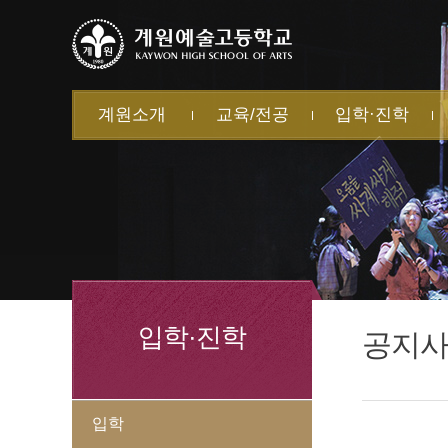
계원소개
교육/전공
입학·진학
학교 소개
학교교육계획서
입학
계
캠퍼스 소개
학교혁신
전·편입
학
교직원 소개
미술과
대학진학
자
법인 소개
음악과
학
무용과
학
연극영화과
방
학
교
급
입학·진학
공지
입학