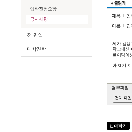
입학전형요항
제목
입
공지사항
이름
김
전·편입
제가 검정
대학진학
학교내신이
불이익이
아 제가 
첨부파일
전체 파일
인쇄하기