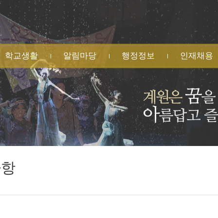
학교생활
알림마당
행정정보
인재채용
원소식
공지사항
학교회계 예·결산
사일정
가정통신문
법인지원현황
유게시판
행사 안내
학교발전기금
습자료실
수상 실적
물품 및 공사계약
생자치회
명예의 전당
업무추진비 집행
과후학교
각종 규정
수익자부담경비
교운영위원회
각종 서식
집행
목실
민원 신청
학교시설 대관
식게시판
사항