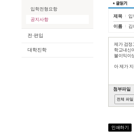
입학전형요항
제목
입
공지사항
이름
김
전·편입
제가 검정
대학진학
학교내신이
불이익이
아 제가 
첨부파일
전체 파일
인쇄하기