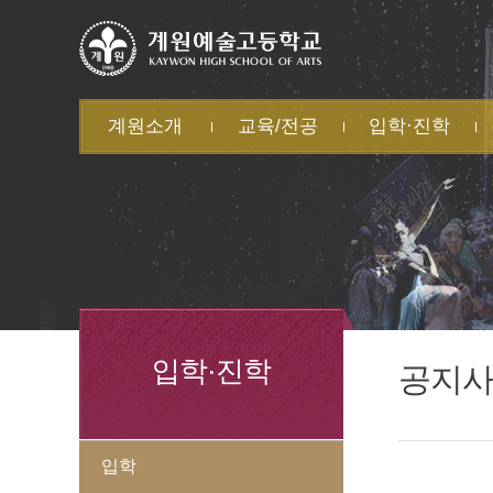
계원소개
교육/전공
입학·진학
학교 소개
학교교육계획서
입학
계
캠퍼스 소개
학교혁신
전·편입
학
교직원 소개
미술과
대학진학
자
법인 소개
음악과
학
무용과
학
연극영화과
방
학
교
급
입학·진학
공지
입학