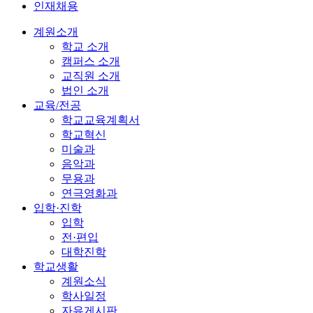
인재채용
계원소개
학교 소개
캠퍼스 소개
교직원 소개
법인 소개
교육/전공
학교교육계획서
학교혁신
미술과
음악과
무용과
연극영화과
입학·진학
입학
전·편입
대학진학
학교생활
계원소식
학사일정
자유게시판