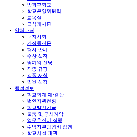
방과후학교
학교운영위원회
교목실
급식게시판
알림마당
공지사항
가정통신문
행사 안내
수상 실적
명예의 전당
각종 규정
각종 서식
민원 신청
행정정보
학교회계 예·결산
법인지원현황
학교발전기금
물품 및 공사계약
업무추진비 집행
수익자부담경비 집행
학교시설 대관