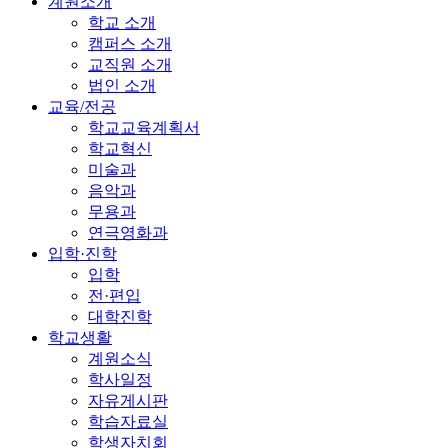
계원소개
학교 소개
캠퍼스 소개
교직원 소개
법인 소개
교육/전공
학교교육계획서
학교혁신
미술과
음악과
무용과
연극영화과
입학·진학
입학
전·편입
대학진학
학교생활
계원소식
학사일정
자유게시판
학습자료실
학생자치회