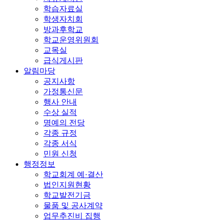
학습자료실
학생자치회
방과후학교
학교운영위원회
교목실
급식게시판
알림마당
공지사항
가정통신문
행사 안내
수상 실적
명예의 전당
각종 규정
각종 서식
민원 신청
행정정보
학교회계 예·결산
법인지원현황
학교발전기금
물품 및 공사계약
업무추진비 집행