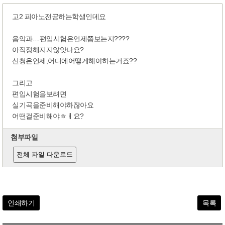
고2 피아노전공하는학생인데요
음악과....편입시험은언제쯤보는지????
아직정해지지않앗나요?
신청은언제,어디에어떻게해야하는거죠??
그리고
편입시험을보려면
실기곡을준비해야하잖아요
어떤걸준비해야ㅎㅐ요?
첨부파일
전체 파일 다운로드
인쇄하기
목록