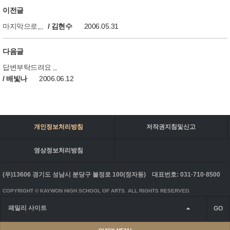
이전글
마지막으로,,,
/ 김현수
2006.05.31
다음글
답변부탁드려요 ,,
/ 배빛나
2006.06.12
개인정보처리방침
저작권지침및신고
영상정보처리방침
(우)13606 경기도 성남시 분당구 불정로 100(정자동)
대표번호: 031·710·8500
COPYRIGHT © KAYWON HIGH SCHOOL OF ARTS. ALL RIGHTS RESERVED.
패밀리 사이트