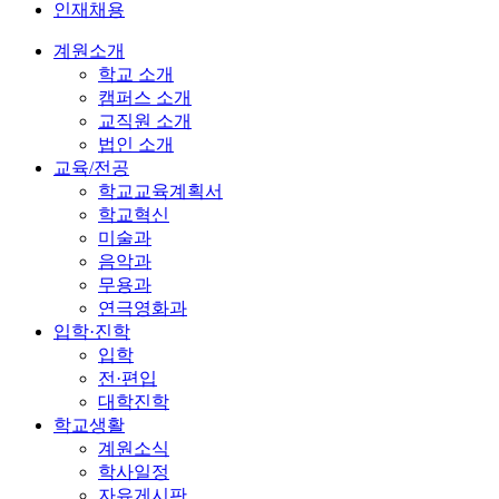
인재채용
계원소개
학교 소개
캠퍼스 소개
교직원 소개
법인 소개
교육/전공
학교교육계획서
학교혁신
미술과
음악과
무용과
연극영화과
입학·진학
입학
전·편입
대학진학
학교생활
계원소식
학사일정
자유게시판