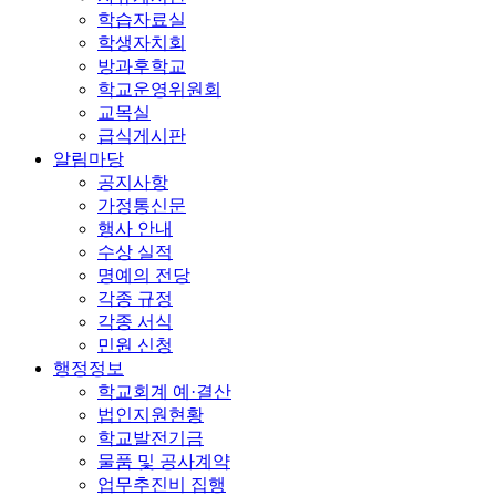
학습자료실
학생자치회
방과후학교
학교운영위원회
교목실
급식게시판
알림마당
공지사항
가정통신문
행사 안내
수상 실적
명예의 전당
각종 규정
각종 서식
민원 신청
행정정보
학교회계 예·결산
법인지원현황
학교발전기금
물품 및 공사계약
업무추진비 집행