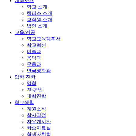
계원소개
학교 소개
캠퍼스 소개
교직원 소개
법인 소개
교육/전공
학교교육계획서
학교혁신
미술과
음악과
무용과
연극영화과
입학·진학
입학
전·편입
대학진학
학교생활
계원소식
학사일정
자유게시판
학습자료실
학생자치회