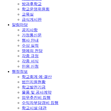
방과후학교
학교운영위원회
교목실
급식게시판
알림마당
공지사항
가정통신문
행사 안내
수상 실적
명예의 전당
각종 규정
각종 서식
민원 신청
행정정보
학교회계 예·결산
법인지원현황
학교발전기금
물품 및 공사계약
업무추진비 집행
수익자부담경비 집행
학교시설 대관