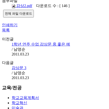
첨부파일
감상2.pdf
다운로드 수 : [ 146 ]
전체 파일 다운로드
인쇄하기
목록
이전글
1학년 연주 수업 감상문 중 좋은 예
/ 남영순
2011.03.23
다음글
감상문 3
/ 남영순
2011.03.23
교육/전공
학교교육계획서
학교혁신
미술과