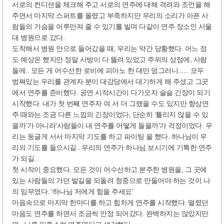
서로의 컨디션을 체크해 주고 서로의 연주에 대해 격려와 조언을 해
주면서 마지막 스퍼트를 올렸고 부족하지만 우리의 소리가 아픈 사
람들의 가슴을 어루만져 줄 수 있기를 빌며 다같이 연주 장소인 서울
대 병원으로 갔다.
도착해서 병원 안으로 들어갔을 때, 우리는 약간 당황했다. 어느 정
도 예상은 했지만 정말 사방이 다 뚫려 있었고 주위의 상점에, 사람
들에.. 모든 게 어수선한 로비에 피아노 한 대만 덩그러니...... 모두
벙쪄있는 우리를 관계자 분이 대강당에서 대기하게 해 주셨고 그곳
에서 연주를 준비했다. 공연 시작시간이 다가오자 슬슬 긴장이 되기
시작했다. 내가 첫 번째 연주자 여 서 더 그랬을 수도 있지만 향상연
주 때와는 조금 다른 느낌의 긴장이었다, 단순히 ‘틀리지 않을 수 있
을까’가 아니라‘사람들이 내 연주를 어떻게 들을까’가 걱정이었다. 우
리는 둥글게 서서 마지막 기도를 하고 파이팅 을 했다. 하나님이 우
리의 기도를 들으시길.. 우리의 연주가 하나님 보시기에 기특한 연주
가 되길..
첫 시작이 중요했다. 모든 것이 어수선하고 분주한 병원을, 그 곳에
있는 사람들의 가던 발길을 되돌려 청중으로 만들어야 하는 것이 나
의 임무였다. ‘하나님 저에게 힘을 주세요’
마음속으로 마지막 한마디를 하고 힘차게 연주를 시작했다. 떨렸던
마음도 연주를 하면서 조금씩 안정 되어갔다. 완벽하지는 않았지만