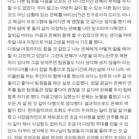
나도 다른 팀원들 마음을 모르는 건 아니었지만 은혜의 부탁을 무시
할 수도 없었다. 우리 말고는 마땅히 같이 할 수 있는 다른 팀이 있는
것도 아닌 상황에 있는 은혜를 버리는(?)건 친구로서의 도리도 아니
고 해금이 프로그램에 들어가면 꽤 괜찮을 것 같다는 생각을 했기 때
문에 팀에 못 들어 갈까 걱정하는 은혜를 나만 믿으라며 다독였다.
잘되길 바라는 마음과 은혜와 함께 할 수 있었으면 하는 생각을 하며
주말 내내 걱정으로 마음고생을 하면서 기도를 했다.
다음날 아침까지도 힘들 것 같았고 나는 은혜에게 어떻게 말을 해야
할 지 고민하고 있었다. 그런데 은혜가 ‘사명’을 피아노반주로 해본
적이 있다며 그걸 보여주면 팀원들도 다시 생각해 보지 않을까 라는
아이디어를 내서 정말 즉흥으로 점심시간에 레슨실에 가서 나와, 바
이올린을 하는 주안이와 함께 대충 했는데 피아노 반주와 너무 잘 어
울리고 좋아서 팀원들을 레슨 실로 소집했다. 정말 꿈같이 은혜의 연
주를 들은 팀원들은 정말 좋다며 괜찮을 것 같다며 은혜를 우리 팀에
합류 하기로 했다. 마음고생이 심했는지 은혜는 눈물을 흘렸고 나도
모든 게 잘 된 것 같아 다행으로 생각했다. 결과적으로도 은혜의 역
할이 컸다. 한국음악과의 조화도 우리의 우려와는 달리 정말 잘 어울
렸고 서양음악만으로 채워졌으면 조금 아쉬웠을 법한 연주를 해금
이 같이 해서 식상함도 없어지고 조금 더 다양한 무대를 만들 수 있
었다. 아무리 생각해도 하나님이 팀원들의 마음을 돌려 주신 것 같
다. 정말 우여곡절 끝에 완성된 우리팀원은 김은혜 이주안 조성아 김