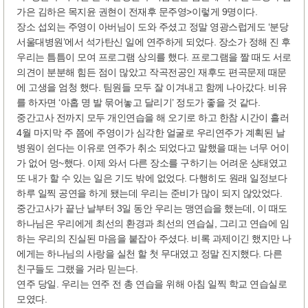
가은 김하은 목지윤 권현이 전재후 문주영>이렇게 9명이다.
장소 섭외는 주영이 아버님이 도와 주셨고 정말 영광스럽게도 ‘분당
서울대병원’에서 석가탄신 일에 연주하게 되었다. 장소가 정해 진 후
우리는 틈틈이 모여 프로그램 상의를 했다. 프로그램을 짤 때도 서로
의견이 분분해 힘든 점이 많았고 작곡전공인 재후도 편곡문제 때문
에 고생을 엄청 했다. 팀원들 모두 잘 이겨내고 함께 나아갔다. 비유
를 하자면 ‘아홉 명 발 묶어놓고 달리기’ 정도가 좋을 것 같다.
중간고사 전까지 모두 개인연습을 해 오기로 하고 한참 시간이 흘러
4월 마지막 주 쯤에 주영이가 심각한 얼굴로 우리연주가 계획된 날
병원이 쉰다는 이유로 연주가 취소 되었다고 말했을 때는 너무 어이
가 없어 멍~했다. 이제 와서 다른 장소를 구하기는 어려운 상태였고
또 내가 할 수 있는 일은 기도 밖에 없었다. 다행히도 원래 일정보다
하루 일찍 공연을 하게 됐는데 우리는 준비가 많이 되지 않았었다.
중간고사가 끝난 날부터 3일 동안 우리는 맹연습을 했는데, 이 때도
하나님은 우리에게 최선의 환경과 최선의 연습실, 그리고 연습에 임
하는 우리의 진실된 마음을 붙잡아 주셨다. 비록 과제이긴 했지만 나
에게는 하나님의 사랑을 실천 할 첫 무대였고 정말 진지했다. 다른
친구들도 그랬을 거라 믿는다.
연주 당일. 우리는 연주 전 총 연습을 위해 아침 일찍 학교 연습실로
모였다.