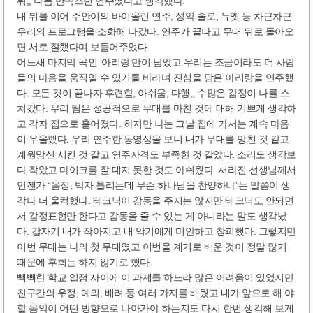
뭐,, 나름 만족스런 연주였다고 생각했다.
내 뒤를 이어 주안이의 바이올린 연주, 성악 솔로, 듀엣 등 차근차근
우리의 프로그램을 소화해 나갔다. 연주가 끝나고 무대 뒤로 돌아오
면 서로 잘했다며 보듬어주었다.
어느새 마지막 곡인 ‘아리랑’만이 남았고 우리는 조금이라도 더 사람
들의 마음을 움직일 수 있기를 바라며 진심을 담은 아리랑을 연주했
다. 모든 것이 끝나자 후련함, 아쉬움, 다행,, 수많은 감정이 나를 스
쳐갔다. 우리 팀은 성공적으로 무대를 마친 것에 대해 기쁘게 생각하
고 각자 집으로 흩어졌다. 하지만 나는 그날 집에 가서는 계속 마음
이 우울했다. 우리 연주한 동영상을 보니 내가 무대를 망친 것 같고
계원망신 시킨 것 같고 연주자격도 부족한 것 같았다. 소리도 생각보
다 작았고 마이크를 잘 대지 못한 것도 아쉬웠다. 서라진 선생님께서
언젠가 “음정, 박자 틀리는데 무슨 하나님을 찬양하냐”는 말씀이 생
각나 더 울컥했다. 테크닉이 감동을 주지는 않지만 테크닉도 안되면
서 감정표현만 한다고 감동을 줄 수 있는 게 아니라는 말도 생각났
다. 갑자기 내가 작아지고 내 악기에게 미안하고 창피했다. 그렇지만
이번 무대는 나의 첫 무대였고 이번을 계기로 배운 것이 정말 많기
때문에 후회는 하지 않기로 했다.
빽빽한 학교 일정 사이에 이 과제를 하느라 많은 어려움이 있었지만
친구간의 우정, 예의, 배려 등 여러 가지를 배웠고 내가 앞으로 해 야
할 음악이 어떤 방향으로 나아가야 하는지도 다시 한번 생각해 보게