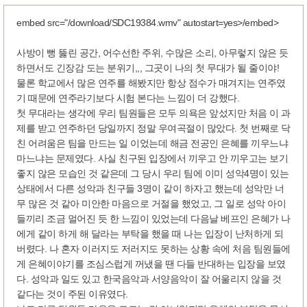
embed src="/download/SDC19384.wmv" autostart=yes>/embed>
사방이 뻥 뚫린 공간, 어수선한 주위, 수많은 소리, 아무렇지 않은 듯
하면서도 긴장감 도는 분위기,,, 그곳이 나의 첫 무대가 될 줄이야!
물론 학교에서 많은 연주를 해봤지만 항상 점수가 매겨지는 연주였
기 때문에 연주라기보다 시험 본다는 느낌이 더 강했다.
첫 무대라는 생각에 우리 팀원들은 모두 의욕은 앞섰지만 처음 이 과
제를 받고 연주하던 당일까지 정말 우여곡절이 많았다. 첫 번째로 닥
친 어려움은 팀을 만드는 일 이었는데 해금 전공인 은혜를 끼우느냐
마느냐는 문제였다. 사실 친구된 입장에서 끼우고 안 끼우고는 보기
좋지 않은 모습인 것 같은데 그 당시 우리 팀에 이미 성악4명이 있는
상태에서 다른 성악과 친구들 3명이 같이 하자고 했는데 성악만 너
무 많은 것 같아 미안한 마음으로 거절을 했었고, 그 일로 성악 아이
들끼리 조금 멀어진 듯 한 느낌이 있었는데 다음날 베프인 은혜가 나
에게 같이 하게 해 달라는 부탁을 했을 때 나는 입장이 난처하게 되
버렸다. 나 혼자 이러지도 저러지도 못하는 상황 속에 처음 팀원들에
게 은혜이야기를 조심스럽게 꺼냈을 땐 다들 반대하는 입장을 보였
다. 성악과 일도 있고 한국음악과 서양음악이 잘 어울리지 않을 것
같다는 것이 주된 이유였다.