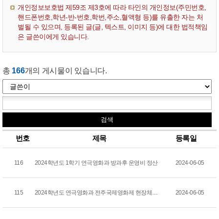
개인정보보호법 제59조 제3호에 따라 타인의 개인정보(주민번호,
핸드폰번호,학년-반-번호,학번,주소,혈액형 등)를 유출한 자는 처
벌될 수 있으며, 등록된 글(글, 텍스트, 이미지 등)에 대한 법적책임
은 글쓴이에게 있습니다.
총
166
개의 게시물이 있습니다.
번호
제목
등록일
116
2024학년도 1학기 연극영화과 방과후 운영비 정산
2024-06-05
115
2024학년도 연극영화과 전주국제영화제 현장체험학습 ...
2024-06-05