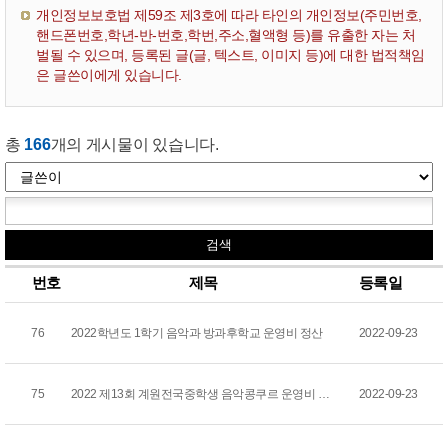
개인정보보호법 제59조 제3호에 따라 타인의 개인정보(주민번호,
핸드폰번호,학년-반-번호,학번,주소,혈액형 등)를 유출한 자는 처
벌될 수 있으며, 등록된 글(글, 텍스트, 이미지 등)에 대한 법적책임
은 글쓴이에게 있습니다.
총
166
개의 게시물이 있습니다.
번호
제목
등록일
76
2022학년도 1학기 음악과 방과후학교 운영비 정산
2022-09-23
75
2022 제13회 계원전국중학생 음악콩쿠르 운영비 정산
2022-09-23